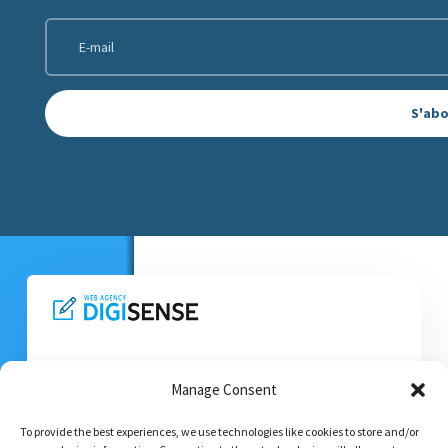
S'ab
Manage Consent
MENTIONS LÉGALES
–
CONTACT
–
CONFIDENTIALITE
To provide the best experiences, we use technologies like cookies to store and/or