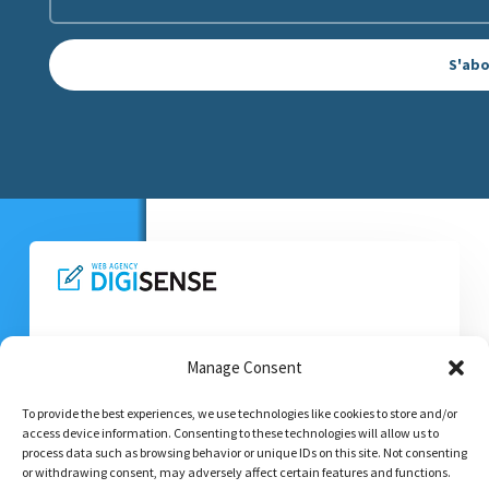
S'ab
Manage Consent
MENTIONS LÉGALES
–
CONTACT
–
CONFIDENTIALITE
To provide the best experiences, we use technologies like cookies to store and/or
access device information. Consenting to these technologies will allow us to
process data such as browsing behavior or unique IDs on this site. Not consenting
or withdrawing consent, may adversely affect certain features and functions.