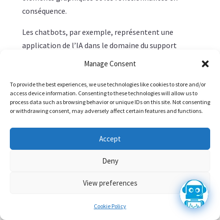
conséquence.
Les chatbots, par exemple, représentent une
application de l’IA dans le domaine du support
client. Ces systèmes automatisés, capables de
Manage Consent
comprendre et de répondre aux requêtes des
utilisateurs, améliorent l’interaction et réduisent
To provide the best experiences, we use technologies like cookies to store and/or
access device information. Consenting to these technologies will allow us to
les temps d’attente. En intégrant des solutions de
process data such as browsing behavior or unique IDs on this site. Not consenting
support basées sur l’IA, les entreprises peuvent
or withdrawing consent, may adversely affect certain features and functions.
offrir une assistance constante, ce qui est
particulièrement bénéfique dans le cadre du
Accept
commerce électronique, où une réponse rapide peut
Deny
influencer la décision d’achat.
View preferences
En parallèle, les recommandations automatisées,
💬
souvent alimentées par des moteurs d’IA, aident à
Cookie Policy
enrichir l’expérience utilisateur. En analysant le